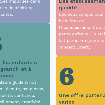
Des établissemen
oles impliqués dans
qualité
ises de décisions
tantes.
Des lieux conçus pour 
bien-être et
l'épanouissement de l
3
petite enfance. Un arc
fait partie intégrante 
concept Liberty.
r les enfants à
6
 grandir et à
anouir
aleurs guident nos
s : écoute, souplesse,
Une offre partena
ibilité, confiance,
variée
illement, créativité,