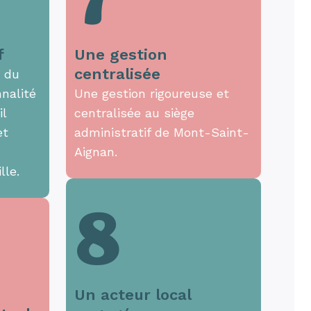
7
f
Une gestion
centralisée
t du
nalité
Une gestion rigoureuse et
il
centralisée au siège
et
administratif de Mont-Saint-
Aignan.
lle.
8
Un acteur local