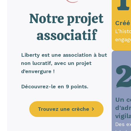
1
Notre projet
Créé
associatif
L’hist
engag
Liberty est une association à but
non lucratif, avec un projet
d'envergure !
Découvrez-le en 9 points.
Un c
d'ad
Trouvez une crèche
vigil
Des e