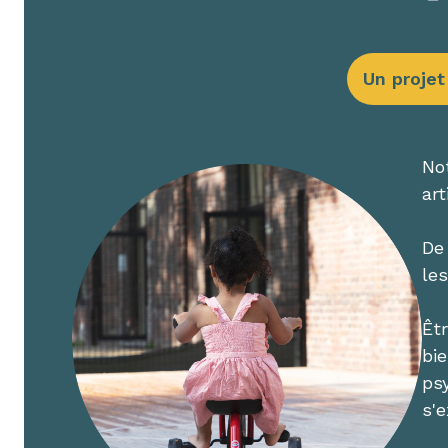
Un projet
Not
art
De 
le
Êt
bie
ps
s'