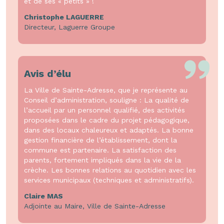
et de ses « petits » !
Christophe LAGUERRE
Directeur, Laguerre Groupe
Avis d’élu
La Ville de Sainte-Adresse, que je représente au
Conseil d’administration, souligne : La qualité de
l’accueil par un personnel qualifié, des activités
proposées dans le cadre du projet pédagogique,
dans des locaux chaleureux et adaptés. La bonne
gestion financière de l’établissement, dont la
commune est partenaire. La satisfaction des
parents, fortement impliqués dans la vie de la
crèche. Les bonnes relations au quotidien avec les
services municipaux (techniques et administratifs).
Claire MAS
Adjointe au Maire, Ville de Sainte-Adresse