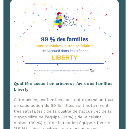
France 3 Normandie, venu capter ces joyeux
moments ! Un reportage à retrouver ici :
www.youtube.com/watch?v=G4DpxNk84jg
Qualité d'accueil en crèches : l'avis des familles
Liberty
Cette année, les familles nous ont exprimé un taux
de satisfaction de 99 % ! Elles sont notamment
très satisfaites : de la qualité de l’accueil et de la
disponibilité de l’équipe (91 %) ; de la cuisine
maison (89 %) ; et de la relation équipe / famille
(86 %). Voici quelques mots qui nous ont