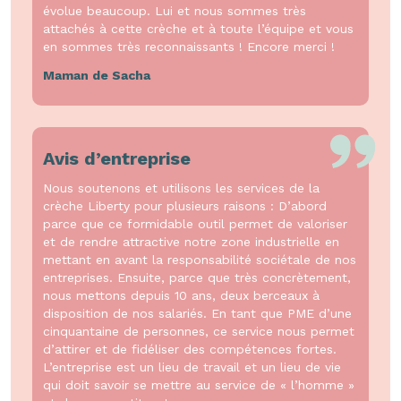
évolue beaucoup. Lui et nous sommes très
attachés à cette crèche et à toute l’équipe et vous
en sommes très reconnaissants ! Encore merci !
Maman de Sacha
Avis d’entreprise
Nous soutenons et utilisons les services de la
crèche Liberty pour plusieurs raisons : D’abord
parce que ce formidable outil permet de valoriser
et de rendre attractive notre zone industrielle en
mettant en avant la responsabilité sociétale de nos
entreprises. Ensuite, parce que très concrètement,
nous mettons depuis 10 ans, deux berceaux à
disposition de nos salariés. En tant que PME d’une
cinquantaine de personnes, ce service nous permet
d’attirer et de fidéliser des compétences fortes.
L’entreprise est un lieu de travail et un lieu de vie
qui doit savoir se mettre au service de « l’homme »