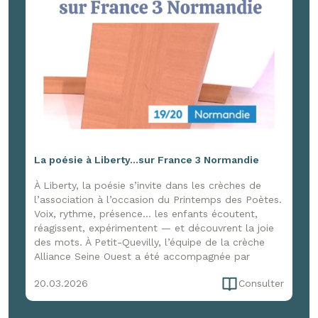
La poésie à Liberty...sur France 3 Normandie
À Liberty, la poésie s’invite dans les crèches de
l’association à l’occasion du Printemps des Poètes.
Voix, rythme, présence… les enfants écoutent,
réagissent, expérimentent — et découvrent la joie
des mots. À Petit-Quevilly, l’équipe de la crèche
Alliance Seine Ouest a été accompagnée par
Marion Cerquant d’Enfance et Musique pour une
20.03.2026
Consulter
immersion de trois jours, entre formation et
expérimentation, pour faire vivre la poésie dans le
quotidien. Une initiative qui a aussi attiré l’œil de