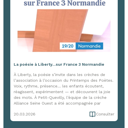
La poésie à Liberty...sur France 3 Normandie
À Liberty, la poésie s’invite dans les crèches de
l’association à l’occasion du Printemps des Poètes.
Voix, rythme, présence… les enfants écoutent,
réagissent, expérimentent — et découvrent la joie
des mots. À Petit-Quevilly, l’équipe de la crèche
Alliance Seine Ouest a été accompagnée par
Marion Cerquant d’Enfance et Musique pour une
20.03.2026
Consulter
immersion de trois jours, entre formation et
expérimentation, pour faire vivre la poésie dans le
quotidien. Une initiative qui a aussi attiré l’œil de