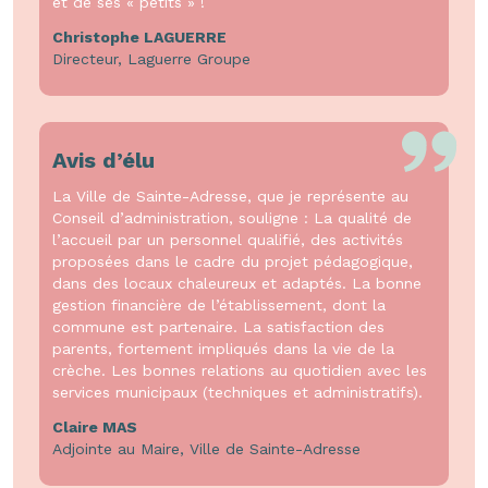
et de ses « petits » !
Christophe LAGUERRE
Directeur, Laguerre Groupe
Avis d’élu
La Ville de Sainte-Adresse, que je représente au
Conseil d’administration, souligne : La qualité de
l’accueil par un personnel qualifié, des activités
proposées dans le cadre du projet pédagogique,
dans des locaux chaleureux et adaptés. La bonne
gestion financière de l’établissement, dont la
commune est partenaire. La satisfaction des
parents, fortement impliqués dans la vie de la
crèche. Les bonnes relations au quotidien avec les
services municipaux (techniques et administratifs).
Claire MAS
Adjointe au Maire, Ville de Sainte-Adresse