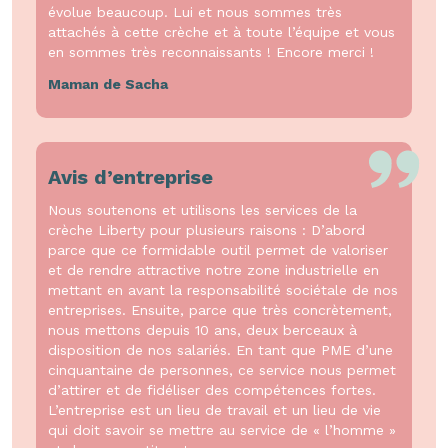
évolue beaucoup. Lui et nous sommes très
attachés à cette crèche et à toute l’équipe et vous
en sommes très reconnaissants ! Encore merci !
Maman de Sacha
Avis d’entreprise
Nous soutenons et utilisons les services de la
crèche Liberty pour plusieurs raisons : D’abord
parce que ce formidable outil permet de valoriser
et de rendre attractive notre zone industrielle en
mettant en avant la responsabilité sociétale de nos
entreprises. Ensuite, parce que très concrètement,
nous mettons depuis 10 ans, deux berceaux à
disposition de nos salariés. En tant que PME d’une
cinquantaine de personnes, ce service nous permet
d’attirer et de fidéliser des compétences fortes.
L’entreprise est un lieu de travail et un lieu de vie
qui doit savoir se mettre au service de « l’homme »