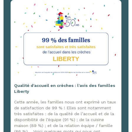
France 3 Normandie, venu capter ces joyeux
moments ! Un reportage à retrouver ici :
www.youtube.com/watch?v=G4DpxNk84jg
Qualité d'accueil en crèches : l'avis des familles
Liberty
Cette année, les familles nous ont exprimé un taux
de satisfaction de 99 % ! Elles sont notamment
très satisfaites : de la qualité de l’accueil et de la
disponibilité de l’équipe (91 %) ; de la cuisine
maison (89 %) ; et de la relation équipe / famille
(86 %). Voici quelques mots qui nous ont