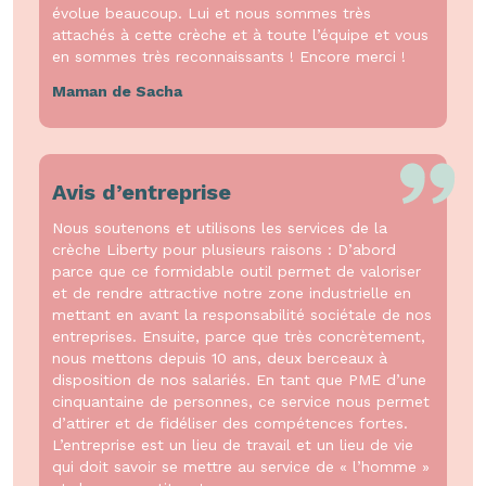
évolue beaucoup. Lui et nous sommes très
attachés à cette crèche et à toute l’équipe et vous
en sommes très reconnaissants ! Encore merci !
Maman de Sacha
Avis d’entreprise
Nous soutenons et utilisons les services de la
crèche Liberty pour plusieurs raisons : D’abord
parce que ce formidable outil permet de valoriser
et de rendre attractive notre zone industrielle en
mettant en avant la responsabilité sociétale de nos
entreprises. Ensuite, parce que très concrètement,
nous mettons depuis 10 ans, deux berceaux à
disposition de nos salariés. En tant que PME d’une
cinquantaine de personnes, ce service nous permet
d’attirer et de fidéliser des compétences fortes.
L’entreprise est un lieu de travail et un lieu de vie
qui doit savoir se mettre au service de « l’homme »