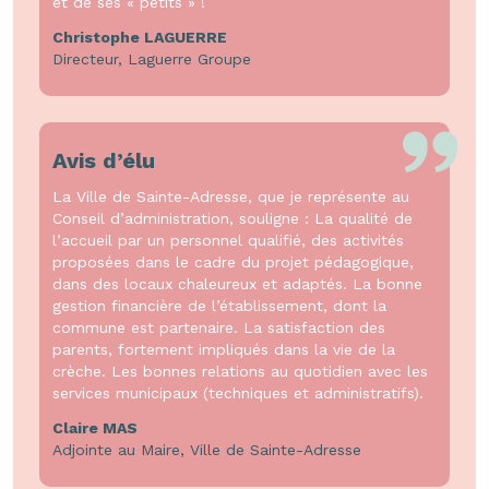
et de ses « petits » !
Christophe LAGUERRE
Directeur, Laguerre Groupe
Avis d’élu
La Ville de Sainte-Adresse, que je représente au
Conseil d’administration, souligne : La qualité de
l’accueil par un personnel qualifié, des activités
proposées dans le cadre du projet pédagogique,
dans des locaux chaleureux et adaptés. La bonne
gestion financière de l’établissement, dont la
commune est partenaire. La satisfaction des
parents, fortement impliqués dans la vie de la
crèche. Les bonnes relations au quotidien avec les
services municipaux (techniques et administratifs).
Claire MAS
Adjointe au Maire, Ville de Sainte-Adresse