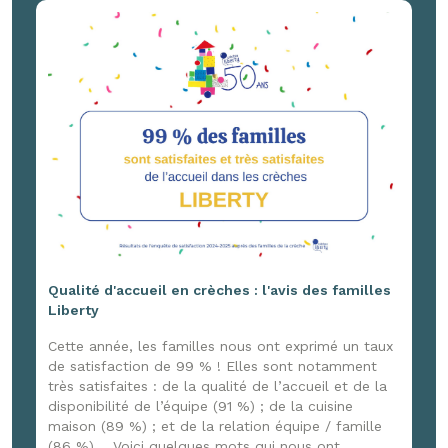
France 3 Normandie, venu capter ces joyeux
moments ! Un reportage à retrouver ici :
www.youtube.com/watch?v=G4DpxNk84jg
Qualité d'accueil en crèches : l'avis des familles
Liberty
Cette année, les familles nous ont exprimé un taux
de satisfaction de 99 % ! Elles sont notamment
très satisfaites : de la qualité de l’accueil et de la
disponibilité de l’équipe (91 %) ; de la cuisine
maison (89 %) ; et de la relation équipe / famille
(86 %). Voici quelques mots qui nous ont