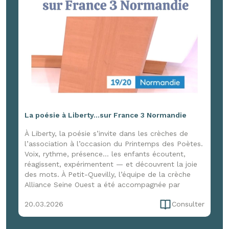
La poésie à Liberty...sur France 3 Normandie
À Liberty, la poésie s’invite dans les crèches de
l’association à l’occasion du Printemps des Poètes.
Voix, rythme, présence… les enfants écoutent,
réagissent, expérimentent — et découvrent la joie
des mots. À Petit-Quevilly, l’équipe de la crèche
Alliance Seine Ouest a été accompagnée par
Marion Cerquant d’Enfance et Musique pour une
20.03.2026
Consulter
immersion de trois jours, entre formation et
expérimentation, pour faire vivre la poésie dans le
quotidien. Une initiative qui a aussi attiré l’œil de