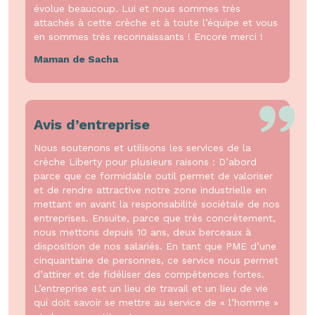
évolue beaucoup. Lui et nous sommes très
attachés à cette crèche et à toute l’équipe et vous
en sommes très reconnaissants ! Encore merci !
Maman de Sacha
Avis d’entreprise
Nous soutenons et utilisons les services de la
crèche Liberty pour plusieurs raisons : D’abord
parce que ce formidable outil permet de valoriser
et de rendre attractive notre zone industrielle en
mettant en avant la responsabilité sociétale de nos
entreprises. Ensuite, parce que très concrètement,
nous mettons depuis 10 ans, deux berceaux à
disposition de nos salariés. En tant que PME d’une
cinquantaine de personnes, ce service nous permet
d’attirer et de fidéliser des compétences fortes.
L’entreprise est un lieu de travail et un lieu de vie
qui doit savoir se mettre au service de « l’homme »