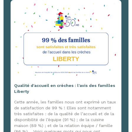
France 3 Normandie, venu capter ces joyeux
moments ! Un reportage à retrouver ici :
www.youtube.com/watch?v=G4DpxNk84jg
Qualité d'accueil en crèches : l'avis des familles
Liberty
Cette année, les familles nous ont exprimé un taux
de satisfaction de 99 % ! Elles sont notamment
très satisfaites : de la qualité de l’accueil et de la
disponibilité de l’équipe (91 %) ; de la cuisine
maison (89 %) ; et de la relation équipe / famille
(86 %). Voici quelques mots qui nous ont