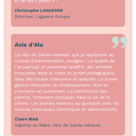
et de ses « petits » !
Christophe LAGUERRE
Directeur, Laguerre Groupe
Avis d’élu
La Ville de Sainte-Adresse, que je représente au
Conseil d’administration, souligne : La qualité de
l’accueil par un personnel qualifié, des activités
proposées dans le cadre du projet pédagogique,
dans des locaux chaleureux et adaptés. La bonne
gestion financière de l’établissement, dont la
commune est partenaire. La satisfaction des
parents, fortement impliqués dans la vie de la
crèche. Les bonnes relations au quotidien avec les
services municipaux (techniques et administratifs).
Claire MAS
Adjointe au Maire, Ville de Sainte-Adresse