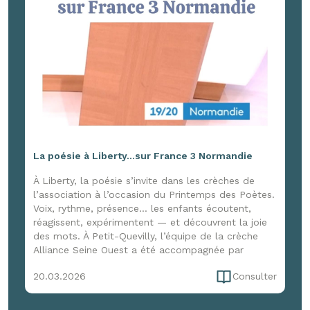
La poésie à Liberty...sur France 3 Normandie
À Liberty, la poésie s’invite dans les crèches de
l’association à l’occasion du Printemps des Poètes.
Voix, rythme, présence… les enfants écoutent,
réagissent, expérimentent — et découvrent la joie
des mots. À Petit-Quevilly, l’équipe de la crèche
Alliance Seine Ouest a été accompagnée par
Marion Cerquant d’Enfance et Musique pour une
20.03.2026
Consulter
immersion de trois jours, entre formation et
expérimentation, pour faire vivre la poésie dans le
quotidien. Une initiative qui a aussi attiré l’œil de