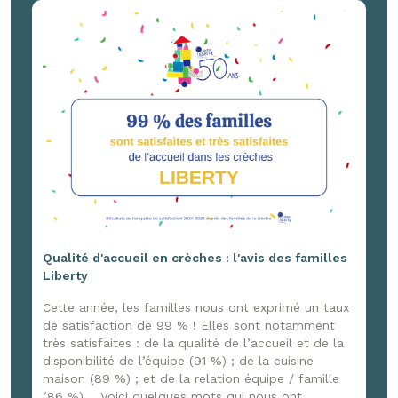
France 3 Normandie, venu capter ces joyeux
moments ! Un reportage à retrouver ici :
www.youtube.com/watch?v=G4DpxNk84jg
Qualité d'accueil en crèches : l'avis des familles
Liberty
Cette année, les familles nous ont exprimé un taux
de satisfaction de 99 % ! Elles sont notamment
très satisfaites : de la qualité de l’accueil et de la
disponibilité de l’équipe (91 %) ; de la cuisine
maison (89 %) ; et de la relation équipe / famille
(86 %). Voici quelques mots qui nous ont