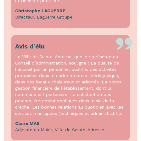
et de ses « petits » !
Christophe LAGUERRE
Directeur, Laguerre Groupe
Avis d’élu
La Ville de Sainte-Adresse, que je représente au
Conseil d’administration, souligne : La qualité de
l’accueil par un personnel qualifié, des activités
proposées dans le cadre du projet pédagogique,
dans des locaux chaleureux et adaptés. La bonne
gestion financière de l’établissement, dont la
commune est partenaire. La satisfaction des
parents, fortement impliqués dans la vie de la
crèche. Les bonnes relations au quotidien avec les
services municipaux (techniques et administratifs).
Claire MAS
Adjointe au Maire, Ville de Sainte-Adresse