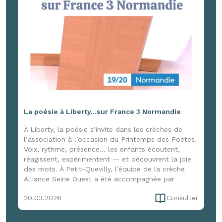
La poésie à Liberty...sur France 3 Normandie
À Liberty, la poésie s’invite dans les crèches de
l’association à l’occasion du Printemps des Poètes.
Voix, rythme, présence… les enfants écoutent,
réagissent, expérimentent — et découvrent la joie
des mots. À Petit-Quevilly, l’équipe de la crèche
Alliance Seine Ouest a été accompagnée par
Marion Cerquant d’Enfance et Musique pour une
20.03.2026
Consulter
immersion de trois jours, entre formation et
expérimentation, pour faire vivre la poésie dans le
quotidien. Une initiative qui a aussi attiré l’œil de