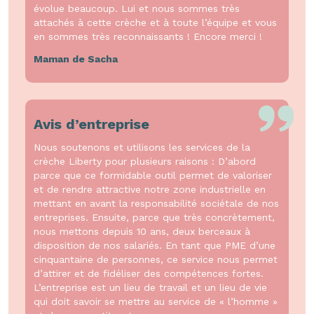
évolue beaucoup. Lui et nous sommes très
attachés à cette crèche et à toute l’équipe et vous
en sommes très reconnaissants ! Encore merci !
Maman de Sacha
Avis d’entreprise
Nous soutenons et utilisons les services de la
crèche Liberty pour plusieurs raisons : D’abord
parce que ce formidable outil permet de valoriser
et de rendre attractive notre zone industrielle en
mettant en avant la responsabilité sociétale de nos
entreprises. Ensuite, parce que très concrètement,
nous mettons depuis 10 ans, deux berceaux à
disposition de nos salariés. En tant que PME d’une
cinquantaine de personnes, ce service nous permet
d’attirer et de fidéliser des compétences fortes.
L’entreprise est un lieu de travail et un lieu de vie
qui doit savoir se mettre au service de « l’homme »