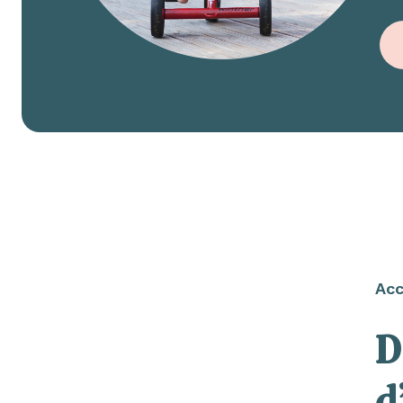
Acc
D
d