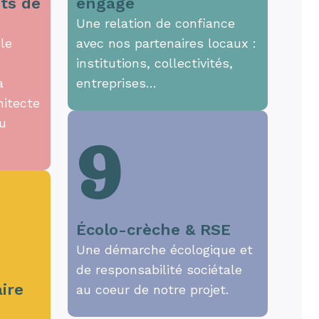
ts de
engagé
Une relation de confiance
le
avec nos partenaires locaux :
institutions, collectivités,
a
entreprises…
hitecte
du
9
Écolo-crèche & RSE
Une démarche écologique et
de responsabilité sociétale
ire
au coeur de notre projet.