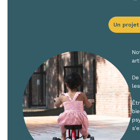
Un projet
Not
art
De 
le
Êt
bie
ps
s'