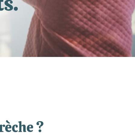
ts.
rèche ?