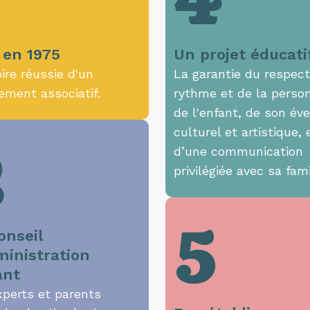
4
 en 1975
Un projet éducati
oire réussie d'un
La garantie du respec
ement associatif.
rythme et de la person
de l'enfant, de son éve
culturel et artistique, 
2
d’une communication
privilégiée avec sa fami
5
onseil
ministration
ant
xperts et parents