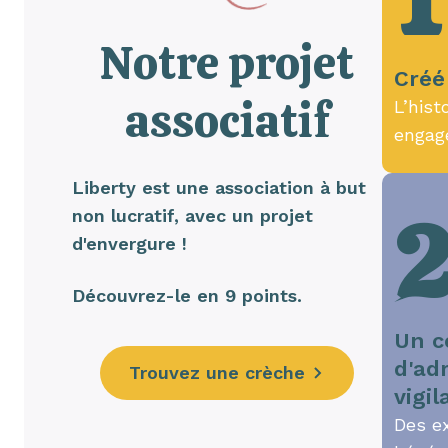
1
Notre projet
Créé
associatif
L’hist
engag
Liberty est une association à but
non lucratif, avec un projet
d'envergure !
Découvrez-le en 9 points.
Un c
d'ad
Trouvez une crèche
vigil
Des e