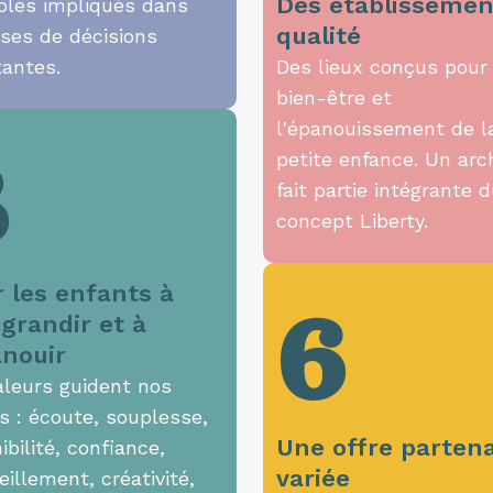
Des établissemen
oles impliqués dans
qualité
ises de décisions
tantes.
Des lieux conçus pour 
bien-être et
l'épanouissement de l
3
petite enfance. Un arc
fait partie intégrante 
concept Liberty.
r les enfants à
6
 grandir et à
anouir
aleurs guident nos
s : écoute, souplesse,
Une offre partena
ibilité, confiance,
variée
illement, créativité,