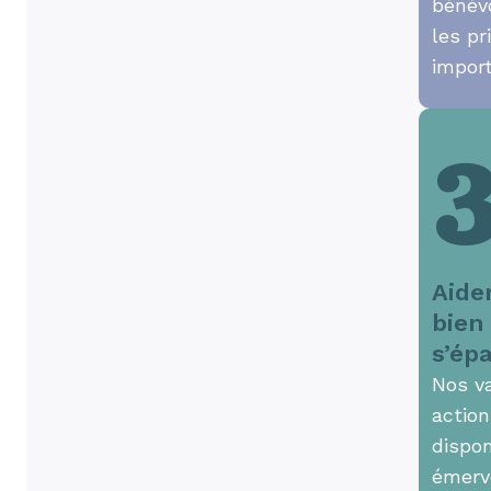
bénév
les pr
impor
Aide
bien
s’ép
Nos v
action
dispon
émerve