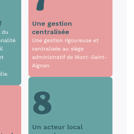
7
f
Une gestion
centralisée
t du
nalité
Une gestion rigoureuse et
il
centralisée au siège
et
administratif de Mont-Saint-
Aignan.
lle.
8
Un acteur local