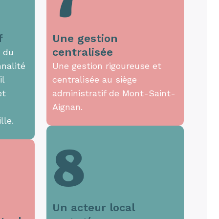
7
f
Une gestion
centralisée
t du
nalité
Une gestion rigoureuse et
il
centralisée au siège
et
administratif de Mont-Saint-
Aignan.
lle.
8
Un acteur local