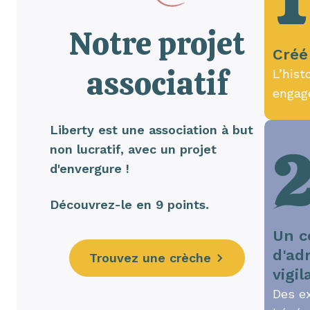
1
Notre projet
Créé
associatif
L’hist
engag
Liberty est une association à but
non lucratif, avec un projet
d'envergure !
Découvrez-le en 9 points.
Un c
d'ad
Trouvez une crèche
vigil
Des e