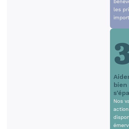
bénév
les pr
impor
Aide
bien
s’ép
Nos v
action
dispon
émerve