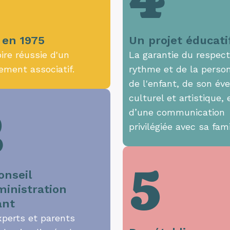
4
 en 1975
Un projet éducati
oire réussie d'un
La garantie du respec
ement associatif.
rythme et de la person
de l'enfant, de son éve
culturel et artistique, 
2
d’une communication
privilégiée avec sa fami
5
onseil
ministration
ant
xperts et parents