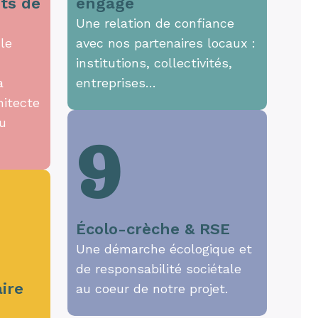
ts de
engagé
Une relation de confiance
le
avec nos partenaires locaux :
institutions, collectivités,
a
entreprises…
hitecte
du
9
Écolo-crèche & RSE
Une démarche écologique et
de responsabilité sociétale
ire
au coeur de notre projet.