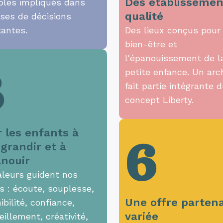
Des établissemen
oles impliqués dans
qualité
ises de décisions
tantes.
Des lieux conçus pour 
bien-être et
l'épanouissement de l
3
petite enfance. Un arc
fait partie intégrante 
concept Liberty.
r les enfants à
6
 grandir et à
anouir
aleurs guident nos
s : écoute, souplesse,
Une offre partena
ibilité, confiance,
variée
illement, créativité,