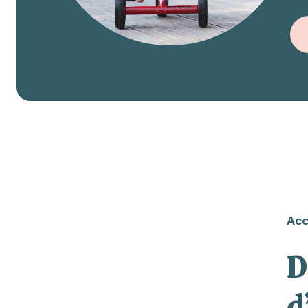
Acc
D
d