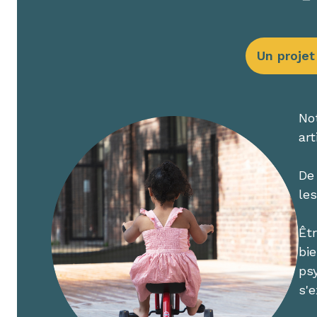
Un projet
Not
art
De 
le
Êt
bie
ps
s'