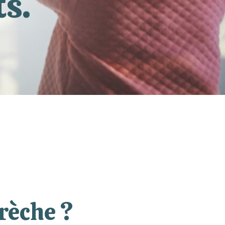
ts.
rèche ?