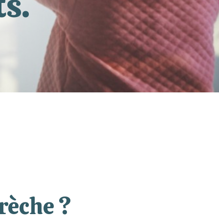
ts.
rèche ?