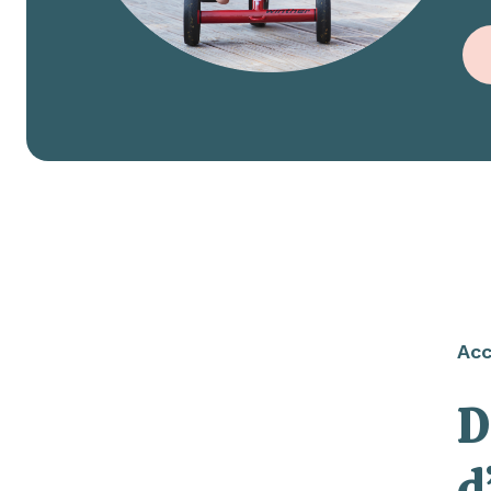
Acc
D
d