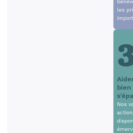
bénév
les pr
impor
Aide
bien
s’ép
Nos v
action
dispon
émerve