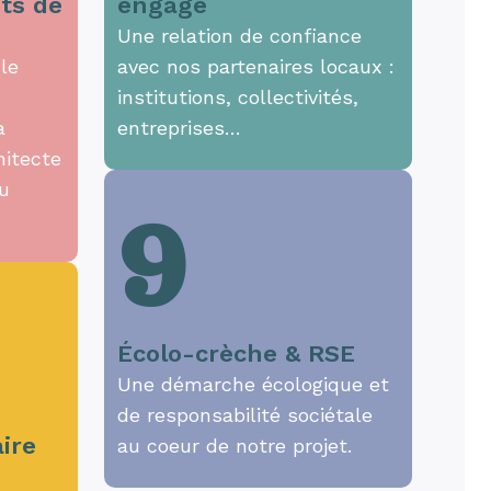
ts de
engagé
Une relation de confiance
le
avec nos partenaires locaux :
institutions, collectivités,
a
entreprises…
hitecte
du
9
Écolo-crèche & RSE
Une démarche écologique et
de responsabilité sociétale
ire
au coeur de notre projet.