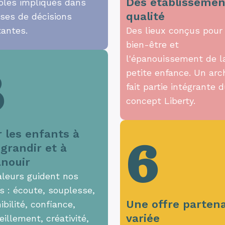
Des établissemen
oles impliqués dans
qualité
ises de décisions
tantes.
Des lieux conçus pour 
bien-être et
l'épanouissement de l
3
petite enfance. Un arc
fait partie intégrante 
concept Liberty.
r les enfants à
6
 grandir et à
anouir
aleurs guident nos
s : écoute, souplesse,
Une offre partena
ibilité, confiance,
variée
illement, créativité,