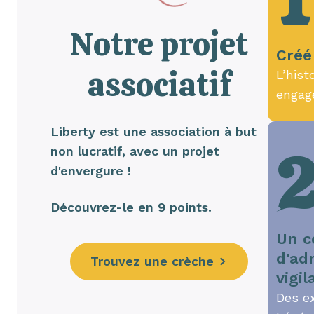
1
Notre projet
Créé
associatif
L’hist
engag
Liberty est une association à but
non lucratif, avec un projet
d'envergure !
Découvrez-le en 9 points.
Un c
d'ad
Trouvez une crèche
vigil
Des e