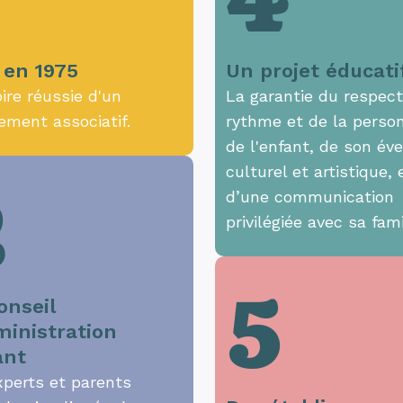
4
 en 1975
Un projet éducati
oire réussie d'un
La garantie du respec
ement associatif.
rythme et de la person
de l'enfant, de son éve
culturel et artistique, 
2
d’une communication
privilégiée avec sa fami
5
onseil
ministration
ant
xperts et parents