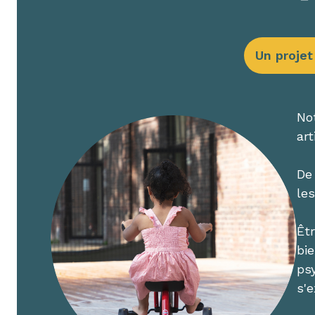
Un projet
Not
art
De 
le
Êt
bie
ps
s'