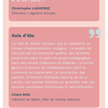
et de ses « petits » !
Christophe LAGUERRE
Directeur, Laguerre Groupe
Avis d’élu
La Ville de Sainte-Adresse, que je représente au
Conseil d’administration, souligne : La qualité de
l’accueil par un personnel qualifié, des activités
proposées dans le cadre du projet pédagogique,
dans des locaux chaleureux et adaptés. La bonne
gestion financière de l’établissement, dont la
commune est partenaire. La satisfaction des
parents, fortement impliqués dans la vie de la
crèche. Les bonnes relations au quotidien avec les
services municipaux (techniques et administratifs).
Claire MAS
Adjointe au Maire, Ville de Sainte-Adresse