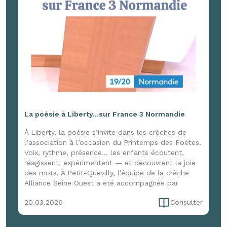
La poésie à Liberty...sur France 3 Normandie
À Liberty, la poésie s’invite dans les crèches de
l’association à l’occasion du Printemps des Poètes.
Voix, rythme, présence… les enfants écoutent,
réagissent, expérimentent — et découvrent la joie
des mots. À Petit-Quevilly, l’équipe de la crèche
Alliance Seine Ouest a été accompagnée par
Marion Cerquant d’Enfance et Musique pour une
20.03.2026
Consulter
immersion de trois jours, entre formation et
expérimentation, pour faire vivre la poésie dans le
quotidien. Une initiative qui a aussi attiré l’œil de