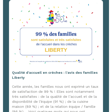
France 3 Normandie, venu capter ces joyeux
moments ! Un reportage à retrouver ici :
www.youtube.com/watch?v=G4DpxNk84jg
Qualité d'accueil en crèches : l'avis des familles
Liberty
Cette année, les familles nous ont exprimé un taux
de satisfaction de 99 % ! Elles sont notamment
très satisfaites : de la qualité de l’accueil et de la
disponibilité de l’équipe (91 %) ; de la cuisine
maison (89 %) ; et de la relation équipe / famille
(86 %). Voici quelques mots qui nous ont