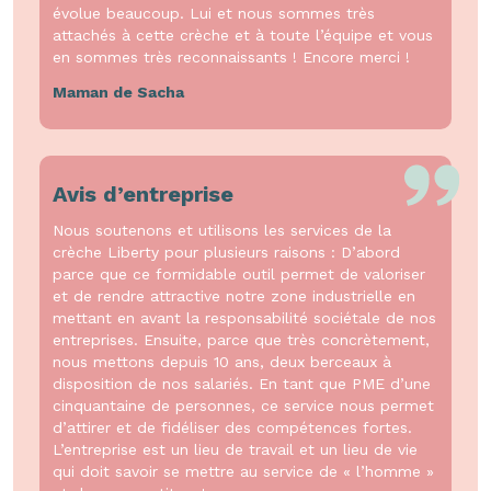
évolue beaucoup. Lui et nous sommes très
attachés à cette crèche et à toute l’équipe et vous
en sommes très reconnaissants ! Encore merci !
Maman de Sacha
Avis d’entreprise
Nous soutenons et utilisons les services de la
crèche Liberty pour plusieurs raisons : D’abord
parce que ce formidable outil permet de valoriser
et de rendre attractive notre zone industrielle en
mettant en avant la responsabilité sociétale de nos
entreprises. Ensuite, parce que très concrètement,
nous mettons depuis 10 ans, deux berceaux à
disposition de nos salariés. En tant que PME d’une
cinquantaine de personnes, ce service nous permet
d’attirer et de fidéliser des compétences fortes.
L’entreprise est un lieu de travail et un lieu de vie
qui doit savoir se mettre au service de « l’homme »