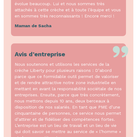
évolue beaucoup. Lui et nous sommes très
attachés à cette crèche et à toute l’équipe et vous
en sommes très reconnaissants ! Encore merci !
Maman de Sacha
Avis d’entreprise
Nous soutenons et utilisons les services de la
crèche Liberty pour plusieurs raisons : D’abord
parce que ce formidable outil permet de valoriser
et de rendre attractive notre zone industrielle en
mettant en avant la responsabilité sociétale de nos
entreprises. Ensuite, parce que très concrètement,
nous mettons depuis 10 ans, deux berceaux à
disposition de nos salariés. En tant que PME d’une
cinquantaine de personnes, ce service nous permet
d’attirer et de fidéliser des compétences fortes.
L’entreprise est un lieu de travail et un lieu de vie
qui doit savoir se mettre au service de « l’homme »