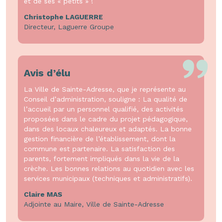
et de ses « petits » !
Christophe LAGUERRE
Directeur, Laguerre Groupe
Avis d’élu
La Ville de Sainte-Adresse, que je représente au
Conseil d’administration, souligne : La qualité de
l’accueil par un personnel qualifié, des activités
proposées dans le cadre du projet pédagogique,
dans des locaux chaleureux et adaptés. La bonne
gestion financière de l’établissement, dont la
commune est partenaire. La satisfaction des
parents, fortement impliqués dans la vie de la
crèche. Les bonnes relations au quotidien avec les
services municipaux (techniques et administratifs).
Claire MAS
Adjointe au Maire, Ville de Sainte-Adresse