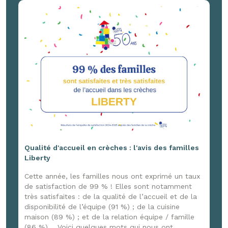
France 3 Normandie, venu capter ces joyeux
moments ! Un reportage à retrouver ici :
www.youtube.com/watch?v=G4DpxNk84jg
Qualité d'accueil en crèches : l'avis des familles
Liberty
Cette année, les familles nous ont exprimé un taux
de satisfaction de 99 % ! Elles sont notamment
très satisfaites : de la qualité de l’accueil et de la
disponibilité de l’équipe (91 %) ; de la cuisine
maison (89 %) ; et de la relation équipe / famille
(86 %). Voici quelques mots qui nous ont