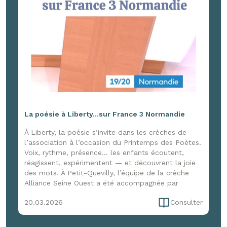
La poésie à Liberty...sur France 3 Normandie
À Liberty, la poésie s’invite dans les crèches de
l’association à l’occasion du Printemps des Poètes.
Voix, rythme, présence… les enfants écoutent,
réagissent, expérimentent — et découvrent la joie
des mots. À Petit-Quevilly, l’équipe de la crèche
Alliance Seine Ouest a été accompagnée par
Marion Cerquant d’Enfance et Musique pour une
20.03.2026
Consulter
immersion de trois jours, entre formation et
expérimentation, pour faire vivre la poésie dans le
quotidien. Une initiative qui a aussi attiré l’œil de