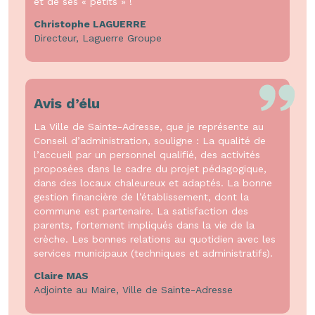
et de ses « petits » !
Christophe LAGUERRE
Directeur, Laguerre Groupe
Avis d’élu
La Ville de Sainte-Adresse, que je représente au
Conseil d’administration, souligne : La qualité de
l’accueil par un personnel qualifié, des activités
proposées dans le cadre du projet pédagogique,
dans des locaux chaleureux et adaptés. La bonne
gestion financière de l’établissement, dont la
commune est partenaire. La satisfaction des
parents, fortement impliqués dans la vie de la
crèche. Les bonnes relations au quotidien avec les
services municipaux (techniques et administratifs).
Claire MAS
Adjointe au Maire, Ville de Sainte-Adresse