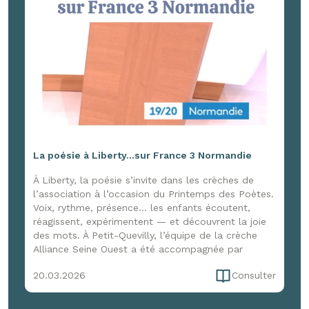
La poésie à Liberty...sur France 3 Normandie
À Liberty, la poésie s’invite dans les crèches de
l’association à l’occasion du Printemps des Poètes.
Voix, rythme, présence… les enfants écoutent,
réagissent, expérimentent — et découvrent la joie
des mots. À Petit-Quevilly, l’équipe de la crèche
Alliance Seine Ouest a été accompagnée par
Marion Cerquant d’Enfance et Musique pour une
20.03.2026
Consulter
immersion de trois jours, entre formation et
expérimentation, pour faire vivre la poésie dans le
quotidien. Une initiative qui a aussi attiré l’œil de