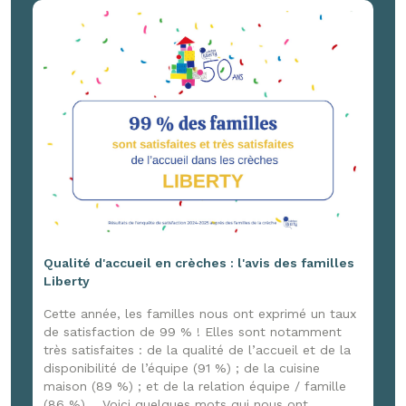
France 3 Normandie, venu capter ces joyeux
moments ! Un reportage à retrouver ici :
www.youtube.com/watch?v=G4DpxNk84jg
Qualité d'accueil en crèches : l'avis des familles
Liberty
Cette année, les familles nous ont exprimé un taux
de satisfaction de 99 % ! Elles sont notamment
très satisfaites : de la qualité de l’accueil et de la
disponibilité de l’équipe (91 %) ; de la cuisine
maison (89 %) ; et de la relation équipe / famille
(86 %). Voici quelques mots qui nous ont