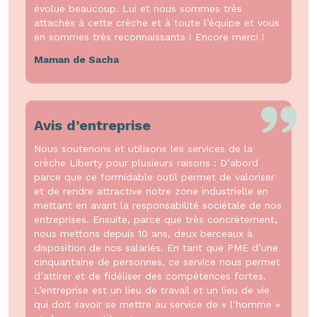
évolue beaucoup. Lui et nous sommes très
attachés à cette crèche et à toute l’équipe et vous
en sommes très reconnaissants ! Encore merci !
Maman de Sacha
Avis d’entreprise
Nous soutenons et utilisons les services de la
crèche Liberty pour plusieurs raisons : D’abord
parce que ce formidable outil permet de valoriser
et de rendre attractive notre zone industrielle en
mettant en avant la responsabilité sociétale de nos
entreprises. Ensuite, parce que très concrètement,
nous mettons depuis 10 ans, deux berceaux à
disposition de nos salariés. En tant que PME d’une
cinquantaine de personnes, ce service nous permet
d’attirer et de fidéliser des compétences fortes.
L’entreprise est un lieu de travail et un lieu de vie
qui doit savoir se mettre au service de « l’homme »